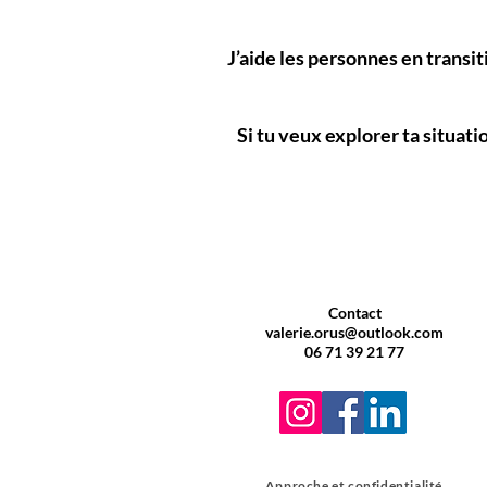
J’aide les personnes en transit
Si tu veux explorer ta situat
Contact
valerie.orus@outlook.com
06 71 39 21 77
Approche et confidentialité