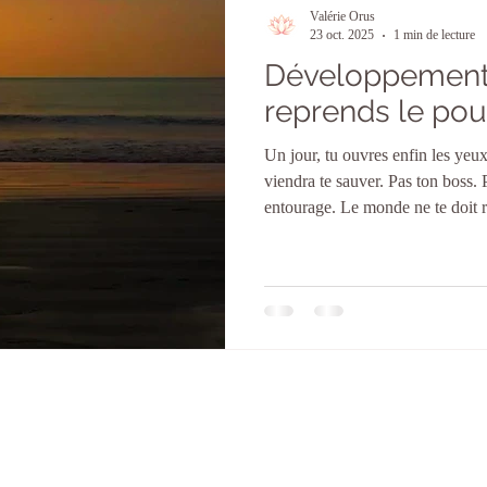
ions
Créativité & Épanouissement
Valérie Orus
23 oct. 2025
1 min de lecture
Développement 
reprends le pou
Un jour, tu ouvres enfin les ye
viendra te sauver. Pas ton boss. 
entourage. Le monde ne te doit rien. Et paradoxaleme
meilleure nouvelle de ta vie. Parc
précis… Tu reprends ton pouvoir
t’autorise à vivre. Tu arrêtes de
Tu te lèves avant les autres. Tu
scrollent. Tu avances, même qu