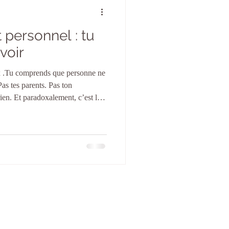
personnel : tu
voir
ux .Tu comprends que personne ne
Pas tes parents. Pas ton
nt, c’est la
e qu’à partir de cet instant
. Tu arrêtes d’attendre qu’on
 demander la permission d’exister.
 apprends pendant que d’autres
and per