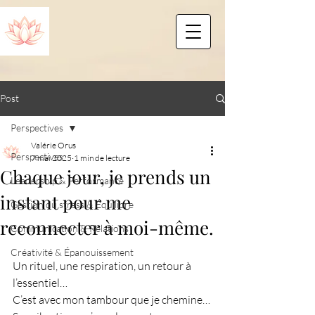
Post
Perspectives
Valérie Orus
Perspectives
7 mai 2025
1 min de lecture
Chaque jour, je prends un
Leadership & Performance
instant pour me
Gestion du stress & Équilibre
reconnecter à moi-même.
Communication & Relations
Créativité & Épanouissement
Un rituel, une respiration, un retour à 
l’essentiel…
C’est avec mon tambour que je chemine…