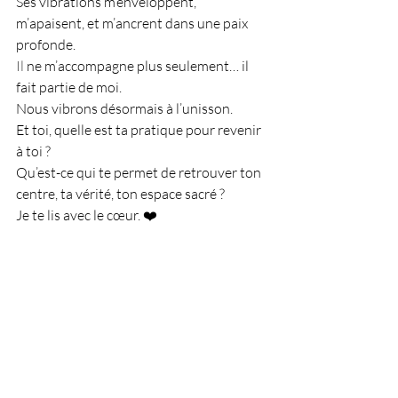
Ses vibrations m’enveloppent, 
m’apaisent, et m’ancrent dans une paix 
profonde.
Il
 ne m’accompagne plus seulement… il 
fait partie de moi.
Nous vibrons désormais à l’unisson.
Et toi, quelle est ta pratique pour revenir 
à toi ?
Qu’est-ce qui te permet de retrouver ton 
centre, ta vérité, ton espace sacré ?
Je te lis avec le cœur. ❤️