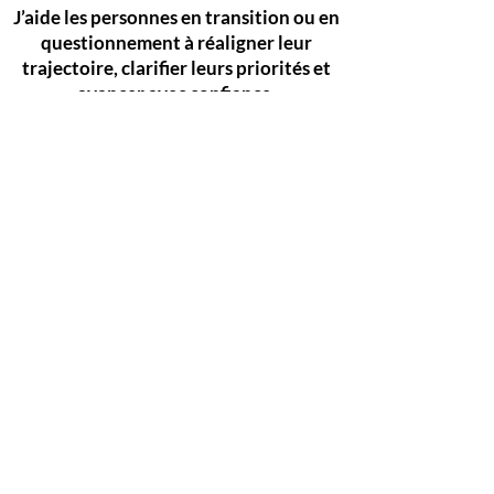
J’aide les personnes en transition ou en
questionnement à réaligner leur
trajectoire, clarifier leurs priorités et
avancer avec confiance.
Si tu veux explorer ta situation,
comprendre tes besoins et identifier
tes prochaines étapes, tout commence
par une conversation.
Coach professionnelle Orléans​
Coach professionnelle Montargis
Coach professionnelle Loiret
Coach de vie Montargis
Coach de vie Loiret
Coach de vie Orléans​
Mentions légales