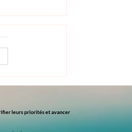
ussis tout… sauf à me
r bien : quand la réussite
essionnelle cache un
être profond
ifier leurs priorités et avancer