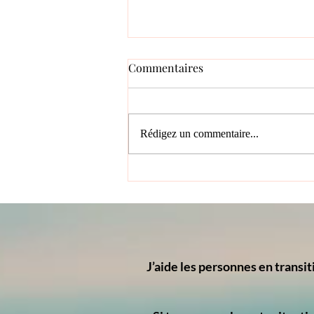
Commentaires
Rédigez un commentaire...
Peut-on être un leader
crédible et parler de ses
émotions au travail ?
J’aide les personnes en transit