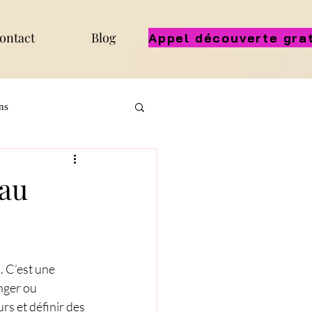
ontact
Blog
ns
eau
 C’est une 
nger ou 
s et définir des 