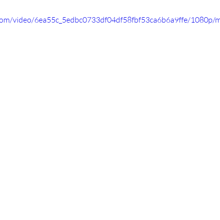
ic.com/video/6ea55c_5edbc0733df04df58fbf53ca6b6a9ffe/1080p/m