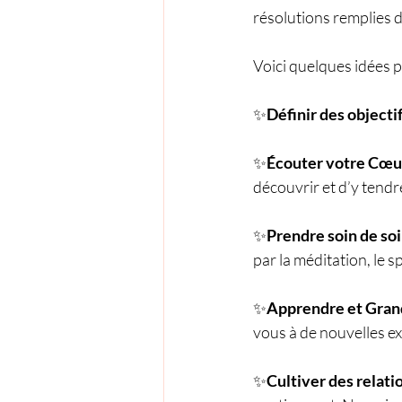
résolutions remplies d
Voici quelques idées 
✨
Définir des objectif
✨
Écouter votre Cœur
découvrir et d’y tendr
✨
Prendre soin de soi 
par la méditation, le s
✨
Apprendre et Grand
vous à de nouvelles ex
✨
Cultiver des relatio