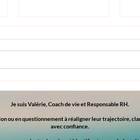
Déléguer sans perdre le
Je ré
contrôle : arrêter de se
senti
raconter des histoires et
prof
apprendre à faire autrement
mal-
Je suis Valérie, Coach de vie et Responsable RH.
ion ou en questionnement à réaligner leur trajectoire, clar
avec confiance.