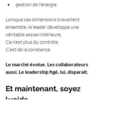
gestion de l’énergie
Lorsque ces dimensions travaillent 
ensemble, le leader développe une 
véritable assise intérieure.
Ce n’est plus du contrôle.
C’est de la constance.
Le marché évolue. Les collaborateurs 
aussi. Le leadership figé, lui, disparaît.
Et maintenant, soyez 
lucide.
Si vous cherchez un discours rassurant 
sur le fait que “tout va bien” et qu’il suffit 
de respirer un peu plus,
je ne suis probablement pas la bonne 