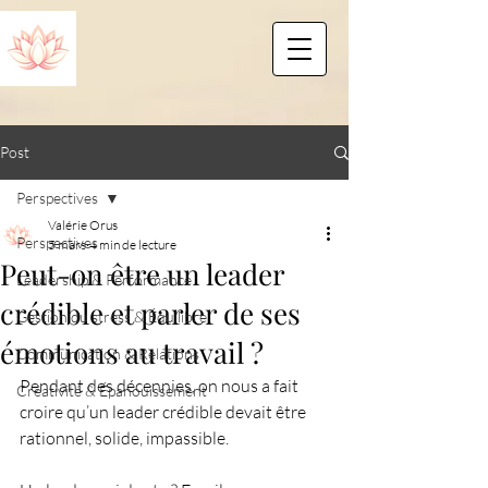
Post
Perspectives
Valérie Orus
Perspectives
5 mars
4 min de lecture
Peut-on être un leader
Leadership & Performance
crédible et parler de ses
Gestion du stress & Équilibre
émotions au travail ?
Communication & Relations
Pendant des décennies, on nous a fait 
Créativité & Épanouissement
croire qu’un leader crédible devait être 
rationnel, solide, impassible.