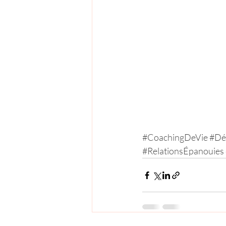
#CoachingDeVie
#Dé
#RelationsÉpanouies