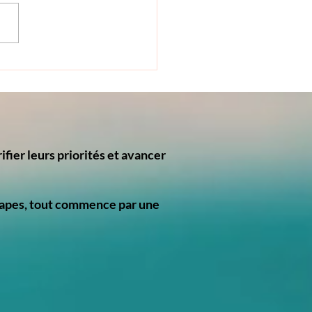
ussis tout… sauf à me
r bien : quand la réussite
essionnelle cache un
être profond
ifier leurs priorités et avancer
 étapes, tout commence par une