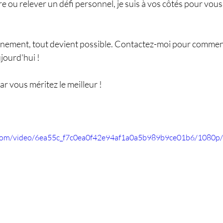
 ou relever un défi personnel, je suis à vos côtés pour vous
nement, tout devient possible. Contactez-moi pour commen
jourd'hui !
ar vous méritez le meilleur !
ic.com/video/6ea55c_f7c0ea0f42e94af1a0a5b989b9ce01b6/1080p/