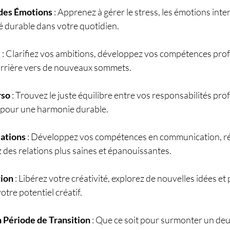
 des Émotions
 : Apprenez à gérer le stress, les émotions inten
é durable dans votre quotidien.
e
 : Clarifiez vos ambitions, développez vos compétences profe
carrière vers de nouveaux sommets.
rso
 : Trouvez le juste équilibre entre vos responsabilités prof
, pour une harmonie durable.
lations
 : Développez vos compétences en communication, rés
ez des relations plus saines et épanouissantes.
tion
 : Libérez votre créativité, explorez de nouvelles idées et p
tre potentiel créatif.
Période de Transition
 : Que ce soit pour surmonter un deuil