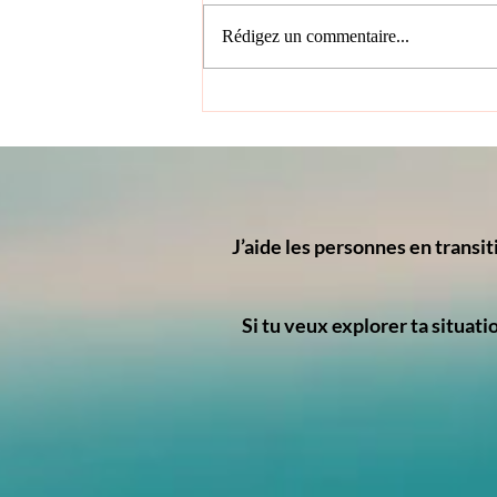
Rédigez un commentaire...
Peut-on être un leader
crédible et parler de ses
émotions au travail ?
J’aide les personnes en transit
Si tu veux explorer ta situat