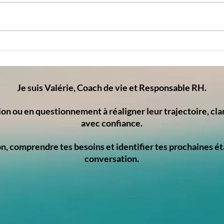
Déléguer sans perdre le
Je ré
contrôle : arrêter de se
senti
raconter des histoires et
prof
apprendre à faire autrement
mal-
Je suis Valérie, Coach de vie et Responsable RH.
ion ou en questionnement à réaligner leur trajectoire, clar
avec confiance.
ion, comprendre tes besoins et identifier tes prochaines
conversation.