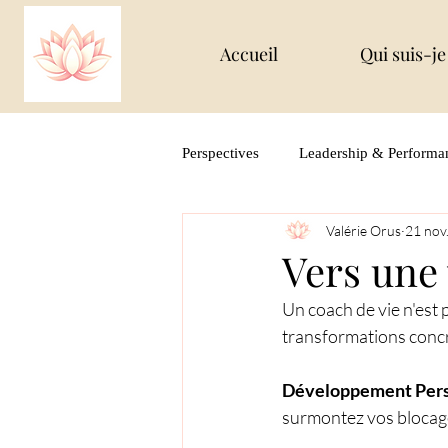
Accueil
Qui suis-je
Perspectives
Leadership & Performa
Valérie Orus
21 nov
Créativité & Épanouissement
Vers une 
Un coach de vie n'est 
transformations concrè
Développement Per
surmontez vos blocage