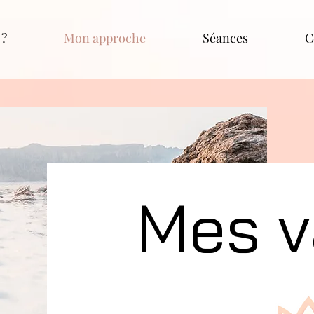
 ?
Mon approche
Séances
C
Mes v