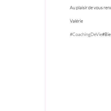
Au plaisir de vous ren
Valérie
#CoachingDeVie
#Bi