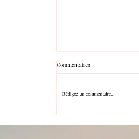
Commentaires
Rédigez un commentaire...
Peut-on être un leader
crédible et parler de ses
émotions au travail ?