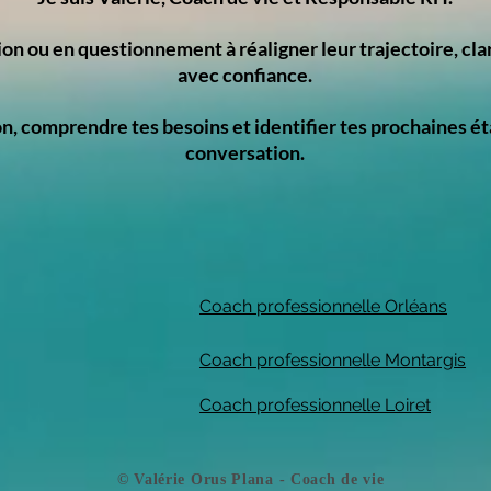
ion ou en questionnement à réaligner leur trajectoire, clar
avec confiance.
ion, comprendre tes besoins et identifier tes prochaines
conversation.
Coach professionnelle Orléans​
Coach professionnelle Montargis
Coach professionnelle Loiret
​© Valérie Orus Plana - Coach de vie