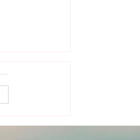
ussis tout… sauf à me
r bien : quand la réussite
essionnelle cache un
être profond