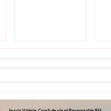
Déléguer sans perdre le
Je ré
contrôle : arrêter de se
senti
raconter des histoires et
prof
apprendre à faire autrement
mal-
Je suis Valérie, Coach de vie et Responsable RH.