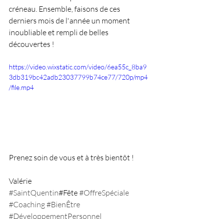
créneau. Ensemble, faisons de ces 
derniers mois de l'année un moment 
inoubliable et rempli de belles 
découvertes !
https://video.wixstatic.com/video/6ea55c_8ba9
3db319bc42adb23037799b74ce77/720p/mp4
/file.mp4
Prenez soin de vous et à très bientôt !
Valérie
#SaintQuentin
#Fête 
#OffreSpéciale
#Coaching
#BienÊtre
#DéveloppementPersonnel