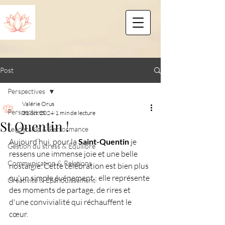
Post
Perspectives
Valérie Orus
Perspectives
31 oct. 2024
1 min de lecture
St Quentin !
Leadership & Performance
Aujourd’hui, pour la 
Saint-Quentin
 je 
Gestion du stress & Équilibre
ressens une immense joie et une belle 
Communication & Relations
nostalgie. Cette célébration est bien plus 
qu'un simple événement ; elle représente 
Créativité & Épanouissement
des moments de partage, de rires et 
d'une convivialité qui réchauffent le 
cœur.