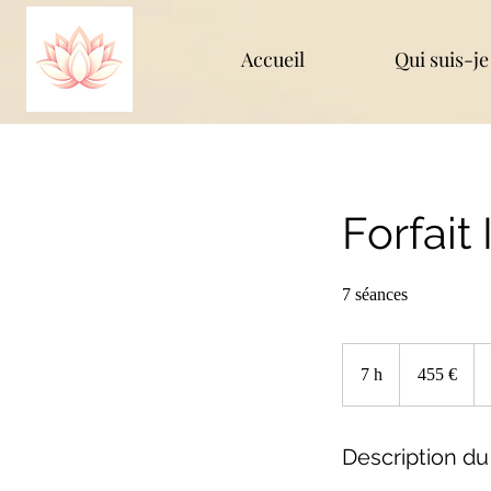
Accueil
Qui suis-je
Forfait
7 séances
455
euros
7 h
7
455 €
h
Description du